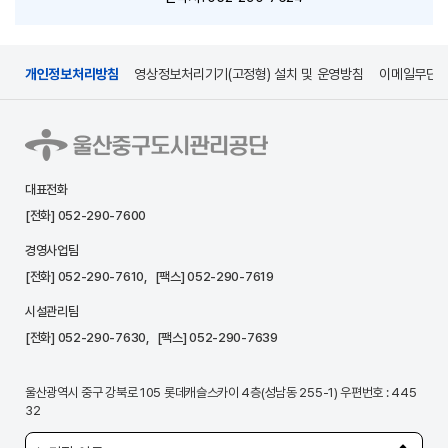
개인정보처리방침
영상정보처리기기(고정형) 설치 및 운영방침
이메일무단
대표전화
[전화]
052-290-7600
경영사업팀
[전화]
052-290-7610
, [팩스] 052-290-7619
시설관리팀
[전화]
052-290-7630
, [팩스] 052-290-7639
울산광역시 중구 강북로 105 롯데캐슬스카이 4층(성남동 255-1) 우편번호 : 445
32