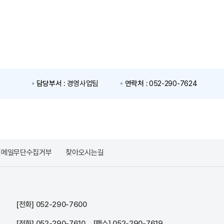
담당부서 :
경영사업팀
연락처 :
052-290-7624
이메일무단수집거부
찾아오시는길
[전화]
052-290-7600
[전화]
052-290-7610
, [팩스] 052-290-7619