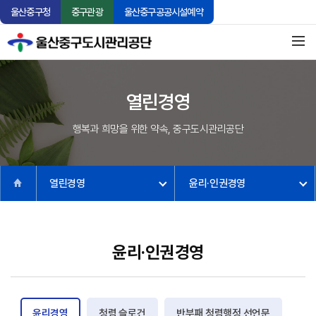
울산중구청
중구관광
울산중구공공시설예약
열린경영
행복과 희망을 위한 약속, 중구도시관리공단
열린경영
윤리·인권경영
윤리·인권경영
윤리경영
청렴 슬로건
반부패 청렴행정 선언문