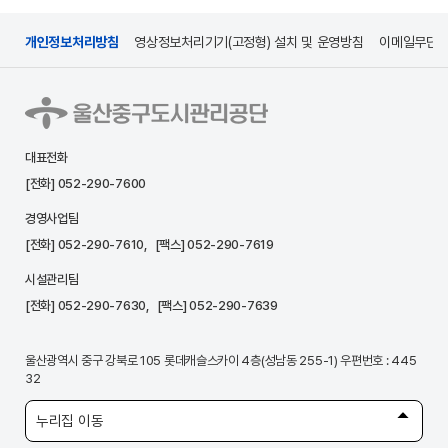
개인정보처리방침
영상정보처리기기(고정형) 설치 및 운영방침
이메일무단
대표전화
[전화]
052-290-7600
경영사업팀
[전화]
052-290-7610
, [팩스] 052-290-7619
시설관리팀
[전화]
052-290-7630
, [팩스] 052-290-7639
울산광역시 중구 강북로 105 롯데캐슬스카이 4층(성남동 255-1) 우편번호 : 445
32
누리집 이동