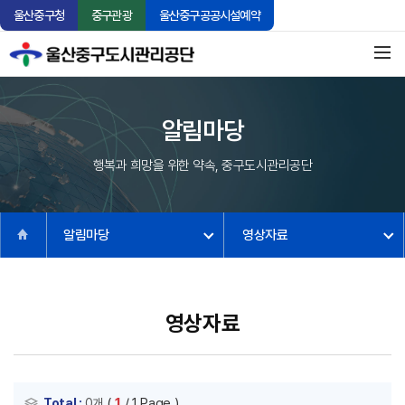
울산중구청
중구관광
울산중구공공시설예약
알림마당
행복과 희망을 위한 약속, 중구도시관리공단
알림마당
영상자료
영상자료
(
1
/ 1 Page )
Total :
0개