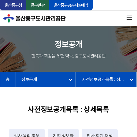
울산중구청
중구관광
울산중구공공시설예약
정보공개
행복과 희망을 위한 약속, 중구도시관리공단
정보공개
사전정보공개목록 : 상세목록
사전정보공개목록 : 상세목록
감사·윤리·총무
기획·정보화
인사·회계·재정