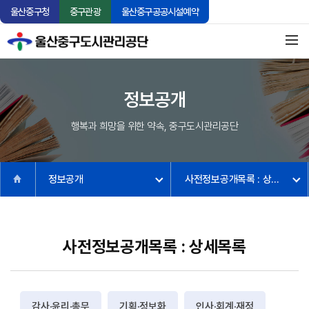
울산중구청
중구관광
울산중구공공시설예약
정보공개
행복과 희망을 위한 약속, 중구도시관리공단
정보공개
사전정보공개목록 : 상세목록
사전정보공개목록 : 상세목록
감사·윤리·총무
기획·정보화
인사·회계·재정