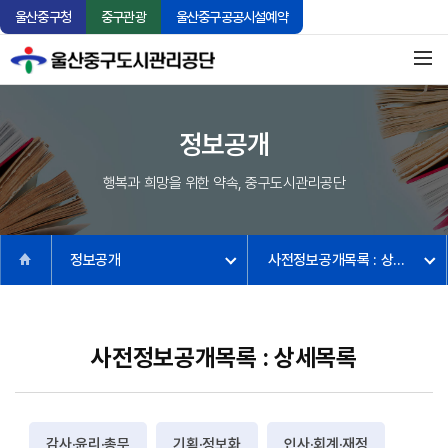
울산중구청
중구관광
울산중구공공시설예약
정보공개
행복과 희망을 위한 약속, 중구도시관리공단
정보공개
사전정보공개목록 : 상세목록
사전정보공개목록 : 상세목록
감사·윤리·총무
기획·정보화
인사·회계·재정