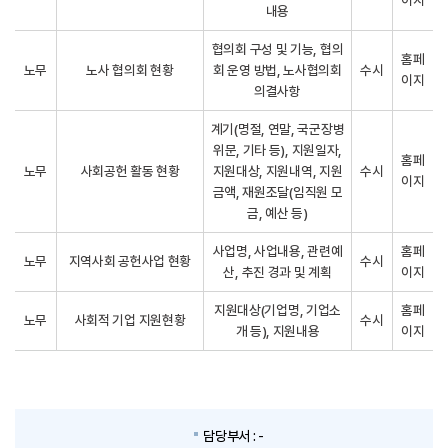
내용
협의회 구성 및 기능, 협의
홈페
노무
노사 협의회 현황
회 운영 방법, 노사협의회
수시
이지
의결사항
계기(명절, 연말, 국군장병
위문, 기타 등), 지원일자,
홈페
노무
사회공헌 활동 현황
지원대상, 지원내역, 지원
수시
이지
금액, 재원조달(임직원 모
금, 예산 등)
사업명, 사업내용, 관련예
홈페
노무
지역사회 공헌사업 현황
수시
산, 추진 경과 및 계획
이지
지원대상(기업명, 기업소
홈페
노무
사회적 기업 지원현황
수시
개 등), 지원내용
이지
담당부서 :
-