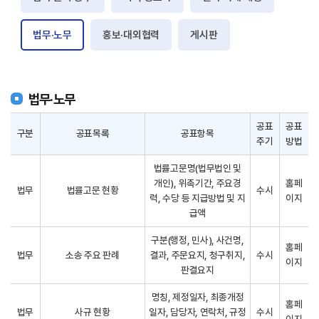
법무·노무
홍보·대외협력
게시판
법무·노무
공표
공표
구분
공표목록
공표항목
주기
방법
법률고문명(법무법인 및
개인), 위촉기간, 주요경
홈페
법무
법률고문 현황
수시
력, 수당 등 지급방법 및 지
이지
급액
구분(행정, 민사), 사건명,
홈페
법무
소송 주요 판례
결과, 주문요지, 청구취지,
수시
이지
판결요지
명칭, 제정일자, 최종개정
홈페
법무
사규 현황
일자, 담당자, 연락처, 규정
수시
이지