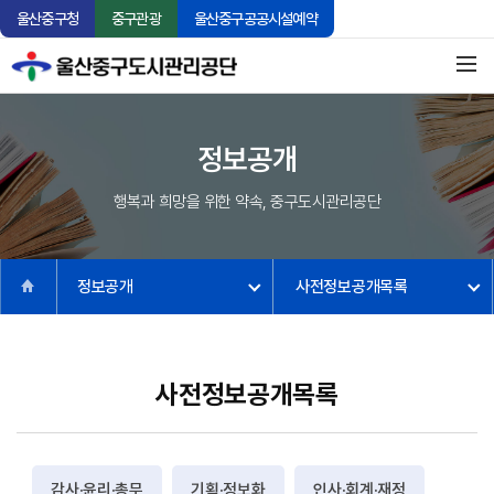
울산중구청
중구관광
울산중구공공시설예약
정보공개
행복과 희망을 위한 약속, 중구도시관리공단
정보공개
사전정보공개목록
사전정보공개목록
감사·윤리·총무
기획·정보화
인사·회계·재정