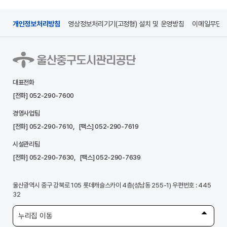
개인정보처리방침
영상정보처리기기(고정형) 설치 및 운영방침
이메일무단
대표전화
[전화]
052-290-7600
경영사업팀
[전화]
052-290-7610
, [팩스] 052-290-7619
시설관리팀
[전화]
052-290-7630
, [팩스] 052-290-7639
울산광역시 중구 강북로 105 롯데캐슬스카이 4층(성남동 255-1) 우편번호 : 445
32
누리집 이동