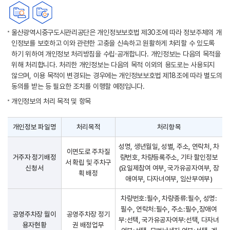
울산광역시중구도시관리공단은 개인정보보호법 제30조에 따라 정보주체의 개
인정보를 보호하고 이와 관련한 고충을 신속하고 원활하게 처리할 수 있도록
하기 위하여 개인정보 처리방침을 수립·공개합니다. 개인정보는 다음의 목적을
위해 처리합니다. 처리한 개인정보는 다음의 목적 이외의 용도로는 사용되지
않으며, 이용 목적이 변경되는 경우에는 개인정보보호법 제18조에 따라 별도의
동의를 받는 등 필요한 조치를 이행할 예정입니다.
개인정보의 처리 목적 및 항목
개인정보 파일명
처리목적
처리항목
성명, 생년월일, 성별, 주소, 연락처, 차
이면도로 주차질
거주자 정기배정
량번호, 차량등록주소, 기타 할인정보
서 확립 및 주차구
신청서
(요일제참여 여부, 국가유공자여부, 장
획 배정
애여부, 다자녀여부, 임산부여부)
차량번호:필수, 차량종류:필수, 성명:
필수, 연락처:필수, 주소:필수,장애여
공영주차장 월이
공영주차장 정기
부:선택, 국가유공자여부:선택, 다자녀
용자현황
권 배정업무