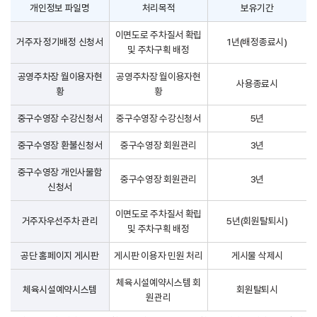
개인정보 파일명
처리목적
보유기간
이면도로 주차질서 확립
거주자 정기배정 신청서
1년(배정종료시)
및 주차구획 배정
공영주차장 월이용자현
공영주차장 월이용자현
사용종료시
황
황
중구수영장 수강신청서
중구수영장 수강신청서
5년
중구수영장 환불신청서
중구수영장 회원관리
3년
중구수영장 개인사물함
중구수영장 회원관리
3년
신청서
이면도로 주차질서 확립
거주자우선주차 관리
5년(회원탈퇴시)
및 주차구획 배정
공단 홈페이지 게시판
게시판 이용자 민원 처리
게시물 삭제시
체육시설예약시스템 회
체육시설예약시스템
회원탈퇴시
원관리