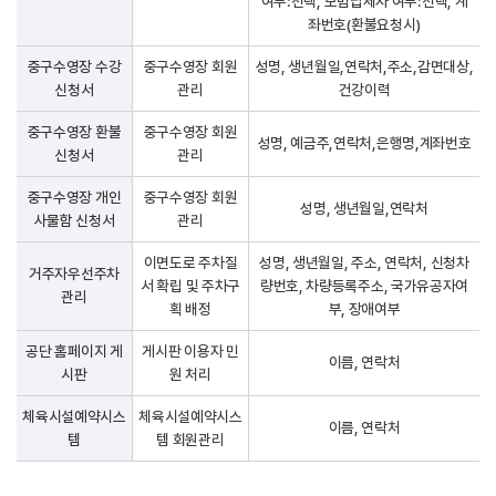
여부:선택, 모범납세자 여부:선택, 계
좌번호(환불요청시)
중구수영장 수강
중구수영장 회원
성명, 생년월일,연락처,주소,감면대상,
신청서
관리
건강이력
중구수영장 환불
중구수영장 회원
성명, 예금주,연락처,은행명,계좌번호
신청서
관리
중구수영장 개인
중구수영장 회원
성명, 생년월일,연락처
사물함 신청서
관리
이면도로 주차질
성명, 생년월일, 주소, 연락처, 신청차
거주자우선주차
서 확립 및 주차구
량번호, 차량등록주소, 국가유공자여
관리
획 배정
부, 장애여부
공단 홈페이지 게
게시판 이용자 민
이름, 연락처
시판
원 처리
체육시설예약시스
체육시설예약시스
이름, 연락처
템
템 회원관리